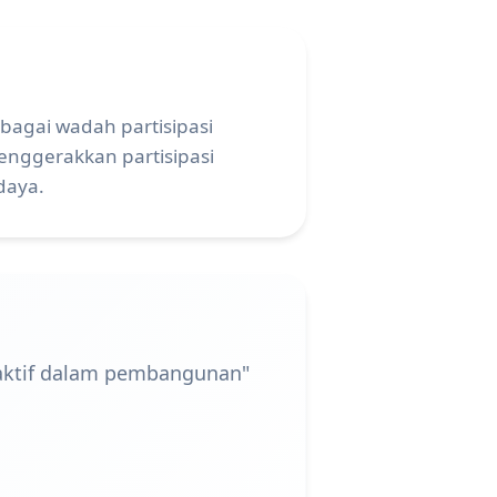
agai wadah partisipasi
enggerakkan partisipasi
daya.
i aktif dalam pembangunan"